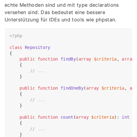
echte Methoden sind und mit type declarations
versehen sind. Das bedeutet eine bessere
Unterstützung für IDEs und tools wie phpstan.
<?php
class
Repository
{

public
function
findBy
(
array
$criteria
, 
array
{

// ...
    }

public
function
findOneBy
(
array
$criteria
, 
ar
{

// ...
    }

public
function
count
(
array
$criteria
): 
int
{

// ...
    }
