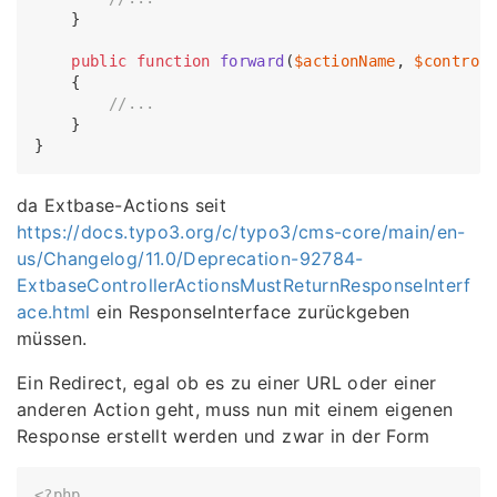
    }

public
function
forward
(
$actionName
, 
$control
{

//...
    }

da Extbase-Actions seit
https://docs.typo3.org/c/typo3/cms-core/main/en-
us/Changelog/11.0/Deprecation-92784-
ExtbaseControllerActionsMustReturnResponseInterf
ace.html
ein ResponseInterface zurückgeben
müssen.
Ein Redirect, egal ob es zu einer URL oder einer
anderen Action geht, muss nun mit einem eigenen
Response erstellt werden und zwar in der Form
<?php