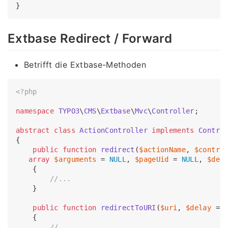
Extbase Redirect / Forward
Betrifft die Extbase-Methoden
<?php
namespace
TYPO3
\
CMS
\
Extbase
\
Mvc
\
Controller
;

abstract
class
ActionController
implements
Contro
{

public
function
redirect
(
$actionName
, 
$contro
array
$arguments
 = 
NULL
, 
$pageUid
 = 
NULL
, 
$del
{

//...
    }

public
function
redirectToURI
(
$uri
, 
$delay
 = 
{

//...