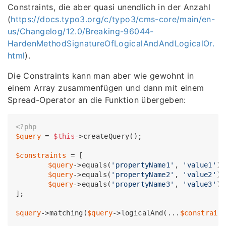
Constraints, die aber quasi unendlich in der Anzahl
(
https://docs.typo3.org/c/typo3/cms-core/main/en-
us/Changelog/12.0/Breaking-96044-
HardenMethodSignatureOfLogicalAndAndLogicalOr.
html
).
Die Constraints kann man aber wie gewohnt in
einem Array zusammenfügen und dann mit einem
Spread-Operator an die Funktion übergeben:
<?php
$query
 = 
$this
->createQuery();

$constraints
 = [

$query
->equals(
'propertyName1'
, 
'value1'
),

$query
->equals(
'propertyName2'
, 
'value2'
),

$query
->equals(
'propertyName3'
, 
'value3'
),

];

$query
->matching(
$query
->logicalAnd(...
$constrain