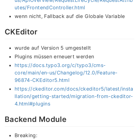
us/ApiOverview/RequestLifeCycle/RequestAttrib
utes/FrontendController.html
wenn nicht, Fallback auf die Globale Variable
CKEditor
wurde auf Version 5 umgestellt
Plugins müssen erneuert werden
https://docs.typo3.org/c/typo3/cms-
core/main/en-us/Changelog/12.0/Feature-
96874-CKEditor5.html
https://ckeditor.com/docs/ckeditor5/latest/insta
llation/getting-started/migration-from-ckeditor-
4.html#plugins
Backend Module
Breaking: