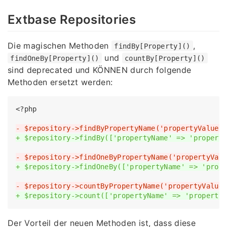
Extbase Repositories
Die magischen Methoden
,
findBy[Property]()
und
findOneBy[Property]()
countBy[Property]()
sind deprecated und KÖNNEN durch folgende
Methoden ersetzt werden:
<?php

- $repository->findByPropertyName('propertyValue'
+ $repository->findBy(['propertyName' => 'propert
- $repository->findOneByPropertyName('propertyVal
+ $repository->findOneBy(['propertyName' => 'prop
- $repository->countByPropertyName('propertyValue
+ $repository->count(['propertyName' => 'property
Der Vorteil der neuen Methoden ist, dass diese