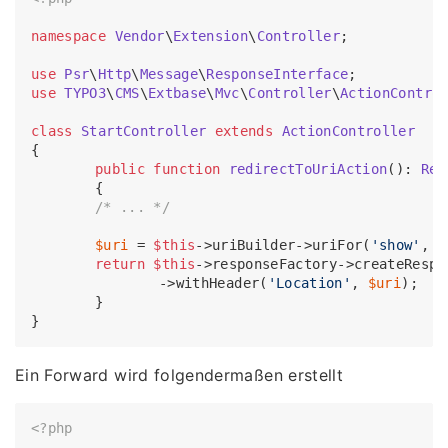
namespace
Vendor
\
Extension
\
Controller
;

use
Psr
\
Http
\
Message
\
ResponseInterface
use
TYPO3
\
CMS
\
Extbase
\
Mvc
\
Controller
\
ActionContro
class
StartController
extends
ActionController
{

public
function
redirectToUriAction
(
): 
Res
{

/* ... */
$uri
 = 
$this
->uriBuilder->uriFor(
'show'
, [
return
$this
->responseFactory->createRespo
        	->withHeader(
'Location'
, 
$uri
);

	}

Ein Forward wird folgendermaßen erstellt
<?php