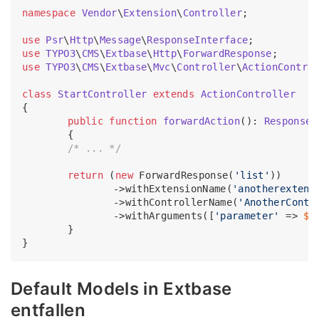
namespace
Vendor
\
Extension
\
Controller
;

use
Psr
\
Http
\
Message
\
ResponseInterface
use
TYPO3
\
CMS
\
Extbase
\
Http
\
ForwardResponse
use
TYPO3
\
CMS
\
Extbase
\
Mvc
\
Controller
\
ActionContro
class
StartController
extends
ActionController
{

public
function
forwardAction
(
): 
ResponseI
{

/* ... */
return
 (
new
 ForwardResponse(
'list'
))

        	->withExtensionName(
'anotherextens
        	->withControllerName(
'AnotherContr
        	->withArguments([
'parameter'
 => 
$v
	}

Default Models in Extbase
entfallen