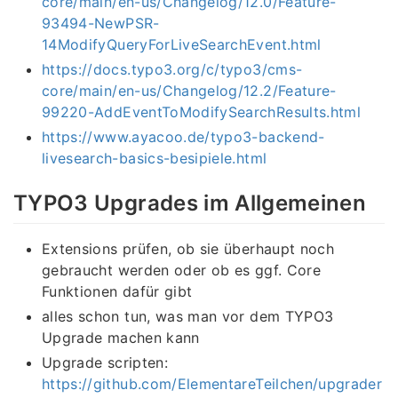
core/main/en-us/Changelog/12.0/Feature-
93494-NewPSR-
14ModifyQueryForLiveSearchEvent.html
https://docs.typo3.org/c/typo3/cms-
core/main/en-us/Changelog/12.2/Feature-
99220-AddEventToModifySearchResults.html
https://www.ayacoo.de/typo3-backend-
livesearch-basics-besipiele.html
TYPO3 Upgrades im Allgemeinen
Extensions prüfen, ob sie überhaupt noch
gebraucht werden oder ob es ggf. Core
Funktionen dafür gibt
alles schon tun, was man vor dem TYPO3
Upgrade machen kann
Upgrade scripten:
https://github.com/ElementareTeilchen/upgrader