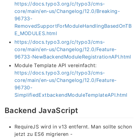
https://docs.typo3.org/c/typo3/cms-
core/main/en-us/Changelog/12.0/Breaking-
96733-
RemovedSupportForModuleHandlingBasedOnTB
E_MODULES.html
https://docs.typo3.org/c/typo3/cms-
core/main/en-us/Changelog/12.0/Feature-
96733-NewBackendModuleRegistrationAPI.html
Module Template API vereinfacht:
https://docs.typo3.org/c/typo3/cms-
core/main/en-us/Changelog/12.0/Feature-
96730-
SimplifiedExtbackendModuleTemplateAPI.html
Backend JavaScript
RequireJS wird in v13 entfernt. Man sollte schon
jetzt zu ES6 migrieren -